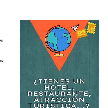
.
es
es