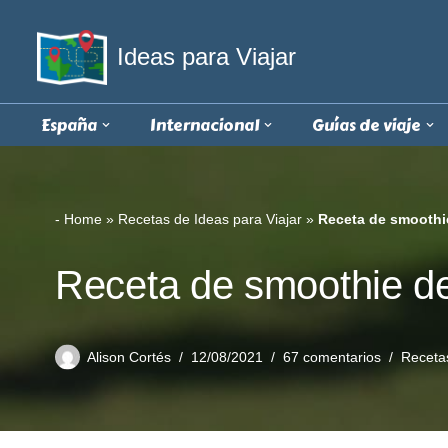
Ideas para Viajar
Saltar
al
contenido
España
Internacional
Guías de viaje
-
Home
»
Recetas de Ideas para Viajar
»
Receta de smoothi
Receta de smoothie de
Alison Cortés
12/08/2021
67 comentarios
Recetas