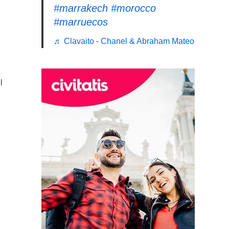
#marrakech
#morocco
#marruecos
♬ Clavaito - Chanel & Abraham Mateo
l