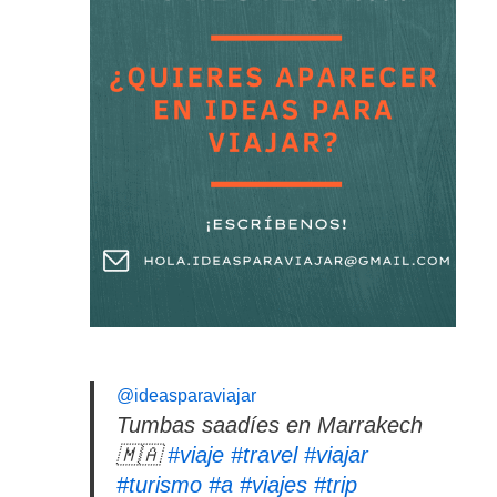
@ideasparaviajar
Tumbas saadíes en Marrakech
🇲🇦
#viaje
#travel
#viajar
#turismo
#a
#viajes
#trip