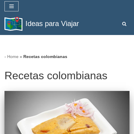
Saltar
Ideas para Viajar
al
contenido
-
Home
»
Recetas colombianas
Recetas colombianas