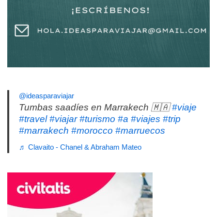
@ideasparaviajar
Tumbas saadíes en Marrakech 🇲🇦
#viaje
#travel
#viajar
#turismo
#a
#viajes
#trip
#marrakech
#morocco
#marruecos
♬ Clavaito - Chanel & Abraham Mateo