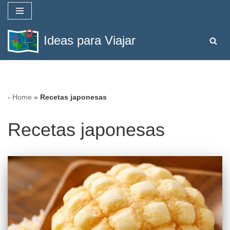
Saltar
Ideas para Viajar
al
contenido
-
Home
»
Recetas japonesas
Recetas japonesas