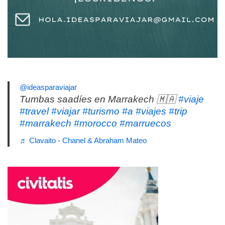
@ideasparaviajar
Tumbas saadíes en Marrakech 🇲🇦
#viaje
#travel
#viajar
#turismo
#a
#viajes
#trip
#marrakech
#morocco
#marruecos
♬ Clavaito - Chanel & Abraham Mateo