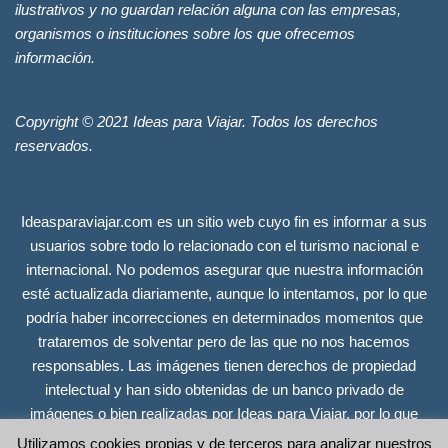
ilustrativos y no guardan relación alguna con las empresas,
organismos o instituciones sobre los que ofrecemos
información.
Copyright © 2021 Ideas para Viajar. Todos los derechos
reservados.
Ideasparaviajar.com es un sitio web cuyo fin es informar a sus
usuarios sobre todo lo relacionado con el turismo nacional e
internacional. No podemos asegurar que nuestra información
esté actualizada diariamente, aunque lo intentamos, por lo que
podría haber incorrecciones en determinados momentos que
trataremos de solventar pero de las que no nos hacemos
responsables. Las imágenes tienen derechos de propiedad
intelectual y han sido obtenidas de un banco privado de
imágenes o bien realizadas por Ideas para Viajar, por lo que
tienen todos los derechos reservados. Se incluyen únicamente
Utilizamos cookies propias y de terceros para analizar nuestros