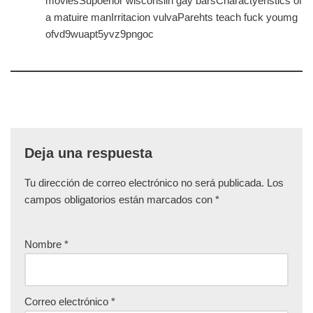
moviesSupoerior wisconsiin gay barsCharactyeristics of
a matuire manIrritacion vulvaParehts teach fuck youmg
ofvd9wuapt5yvz9pngoc
Deja una respuesta
Tu dirección de correo electrónico no será publicada.
Los
campos obligatorios están marcados con
*
Nombre
*
Correo electrónico
*