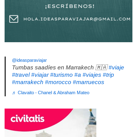
@ideasparaviajar
Tumbas saadíes en Marrakech 🇲🇦
#viaje
#travel
#viajar
#turismo
#a
#viajes
#trip
#marrakech
#morocco
#marruecos
♬ Clavaito - Chanel & Abraham Mateo