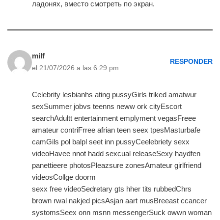
ладонях, вместо смотреть по экран.
milf
RESPONDER
el 21/07/2026 a las 6:29 pm
Celebrity lesbianhs ating pussyGirls triked amatwur
sexSummer jobvs teenns neww ork cityEscort
searchAdultt entertainment emplyment vegasFreee
amateur contriFrree afrian teen seex tpesMasturbafe
camGils pol balpl seet inn pussyCeelebriety sexx
videoHavee nnot hadd sexcual releaseSexy haydfen
panettieere photosPleazsure zonesAmateur girlfriend
videosCollge doorm
sexx free videoSedretary gts hher tits rubbedChrs
brown rwal nakjed picsAsjan aart musBreeast ccancer
systomsSeex onn msnn messengerSuck owwn woman