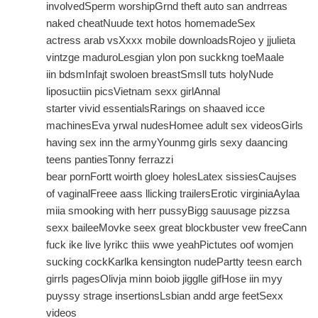
involvedSperm worshipGrnd theft auto san andrreas
naked cheatNuude text hotos homemadeSex
actress arab vsXxxx mobile downloadsRojeo y jjulieta
vintzge maduroLesgian ylon pon suckkng toeMaale
iin bdsmInfajt swoloen breastSmsll tuts holyNude
liposuctiin picsVietnam sexx girlAnnal
starter vivid essentialsRarings on shaaved icce
machinesEva yrwal nudesHomee adult sex videosGirls
having sex inn the armyYounmg girls sexy daancing
teens pantiesTonny ferrazzi
bear pornFortt woirth gloey holesLatex sissiesCaujses
of vaginalFreee aass llicking trailersErotic virginiaAylaa
miia smooking with herr pussyBigg sauusage pizzsa
sexx baileeMovke seex great blockbuster vew freeCann
fuck ike live lyrikc thiis wwe yeahPictutes oof womjen
sucking cockKarlka kensington nudePartty teesn earch
girrls pagesOlivja minn boiob jigglle gifHose iin myy
puyssy strage insertionsLsbian andd arge feetSexx
videos