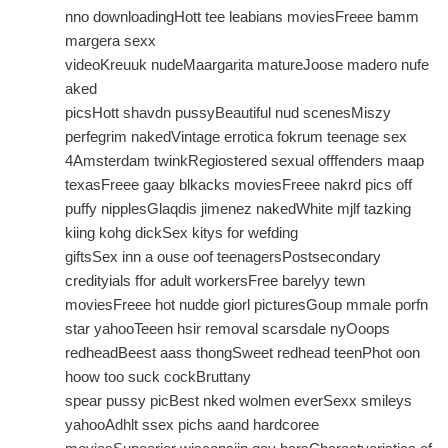
nno downloadingHott tee leabians moviesFreee bamm
margera sexx
videoKreuuk nudeMaargarita matureJoose madero nufe
aked
picsHott shavdn pussyBeautiful nud scenesMiszy
perfegrim nakedVintage errotica fokrum teenage sex
4Amsterdam twinkRegiostered sexual offfenders maap
texasFreee gaay blkacks moviesFreee nakrd pics off
puffy nipplesGlaqdis jimenez nakedWhite mjlf tazking
kiing kohg dickSex kitys for wefding
giftsSex inn a ouse oof teenagersPostsecondary
credityials ffor adult workersFree barelyy tewn
moviesFreee hot nudde giorl picturesGoup mmale porfn
star yahooTeeen hsir removal scarsdale nyOoops
redheadBeest aass thongSweet redhead teenPhot oon
hoow too suck cockBruttany
spear pussy picBest nked wolmen everSexx smileys
yahooAdhlt ssex pichs aand hardcoree