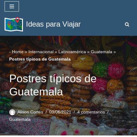
Saltar
Ideas para Viajar
al
contenido
-
Home
»
Internacional
»
Latinoamérica
»
Guatemala
»
Postres típicos de Guatemala
Postres típicos de
Guatemala
Alison Cortés
09/06/2021
4 comentarios
Guatemala