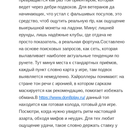
ведет через дебри подвохов. Для ветеранов да
начинающих, что устал с фальшивых посулов, это
средство, чтоб ощутить реальную rtp, как ощущение
выигрышной монеты на ладони. Минус лишней
ерунды, лишь надёжные клубы, где отдача не
просто показатель, а реальная фортуна.Составлено
на основе поисковых запросов, как сеть, которая
вылавливает наиболее актуальные тенденции по
рунете. Тут минуя места к стандартных приёмов,
каждый пункт словно карта у игре, там подвох
выявляется немедленно. Хайроллеры понимают: на
стране тон речи с иронией, в котором сарказм
маскируется как рекомендацию, помогает избежать
обмана.В
https://www.don8play.ru/
данный топ
находится как готовая колода, готовый для игре.
Посмотри, когда нужно увидеть ритм настоящей
азарта, обходя мифов и неудач. Для тех любит
ощущение удачи, такое словно держать ставку у