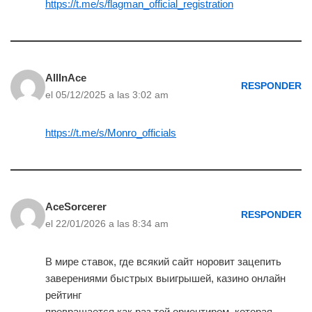
https://t.me/s/flagman_official_registration
AllInAce
RESPONDER
el 05/12/2025 a las 3:02 am
https://t.me/s/Monro_officials
AceSorcerer
RESPONDER
el 22/01/2026 a las 8:34 am
В мире ставок, где всякий сайт норовит зацепить
заверениями быстрых выигрышей, казино онлайн
рейтинг
превращается как раз той ориентиром, которая