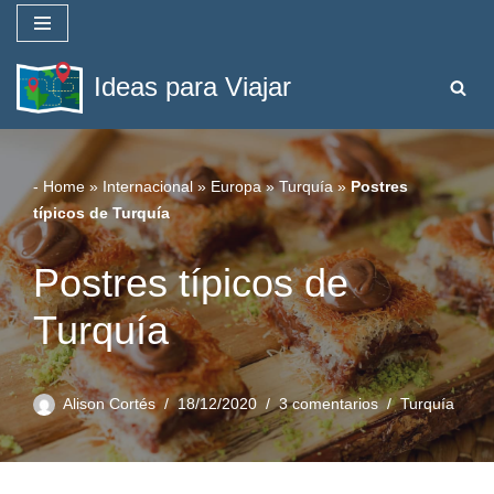
Saltar
Ideas para Viajar
al
contenido
-
Home
»
Internacional
»
Europa
»
Turquía
»
Postres
típicos de Turquía
Postres típicos de
Turquía
Alison Cortés
18/12/2020
3 comentarios
Turquía