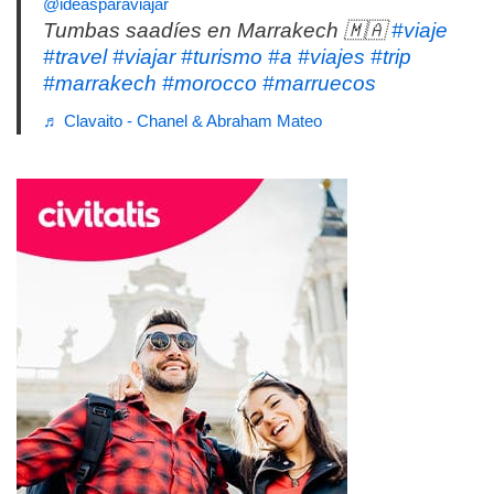
@ideasparaviajar
Tumbas saadíes en Marrakech 🇲🇦
#viaje
#travel
#viajar
#turismo
#a
#viajes
#trip
#marrakech
#morocco
#marruecos
♬ Clavaito - Chanel & Abraham Mateo