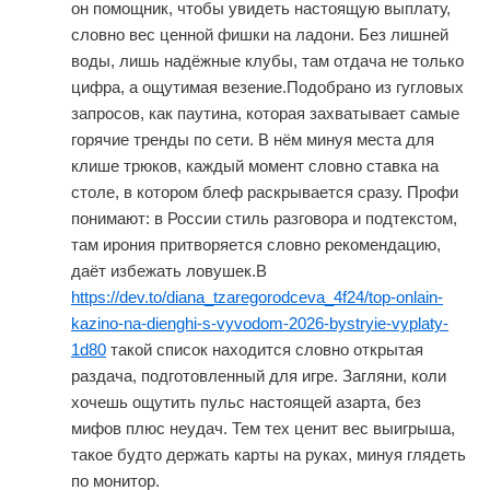
он помощник, чтобы увидеть настоящую выплату,
словно вес ценной фишки на ладони. Без лишней
воды, лишь надёжные клубы, там отдача не только
цифра, а ощутимая везение.Подобрано из гугловых
запросов, как паутина, которая захватывает самые
горячие тренды по сети. В нём минуя места для
клише трюков, каждый момент словно ставка на
столе, в котором блеф раскрывается сразу. Профи
понимают: в России стиль разговора и подтекстом,
там ирония притворяется словно рекомендацию,
даёт избежать ловушек.В
https://dev.to/diana_tzaregorodceva_4f24/top-onlain-
kazino-na-dienghi-s-vyvodom-2026-bystryie-vyplaty-
1d80
такой список находится словно открытая
раздача, подготовленный для игре. Загляни, коли
хочешь ощутить пульс настоящей азарта, без
мифов плюс неудач. Тем тех ценит вес выигрыша,
такое будто держать карты на руках, минуя глядеть
по монитор.