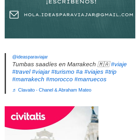
@ideasparaviajar
Tumbas saadíes en Marrakech 🇲🇦
#viaje
#travel
#viajar
#turismo
#a
#viajes
#trip
#marrakech
#morocco
#marruecos
♬ Clavaito - Chanel & Abraham Mateo