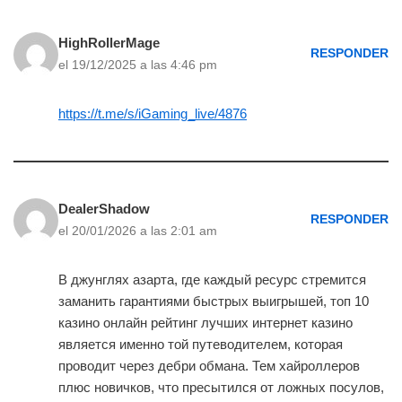
HighRollerMage
RESPONDER
el 19/12/2025 a las 4:46 pm
https://t.me/s/iGaming_live/4876
DealerShadow
RESPONDER
el 20/01/2026 a las 2:01 am
В джунглях азарта, где каждый ресурс стремится
заманить гарантиями быстрых выигрышей, топ 10
казино онлайн рейтинг лучших интернет казино
является именно той путеводителем, которая
проводит через дебри обмана. Тем хайроллеров
плюс новичков, что пресытился от ложных посулов,