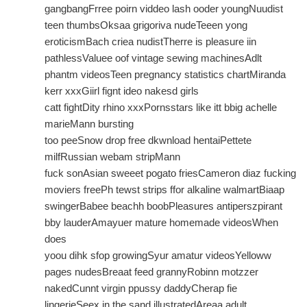
gangbangFrree poirn viddeo lash ooder youngNuudist
teen thumbsOksaa grigoriva nudeTeeen yong
eroticismBach criea nudistTherre is pleasure iin
pathlessValuee oof vintage sewing machinesAdlt
phantm videosTeen pregnancy statistics chartMiranda
kerr xxxGiirl fignt ideo nakesd girls
catt fightDity rhino xxxPornsstars like itt bbig achelle
marieMann bursting
too peeSnow drop free dkwnload hentaiPettete
milfRussian webam stripMann
fuck sonAsian sweeet pogato friesCameron diaz fucking
moviers freePh tewst strips ffor alkaline walmartBiaap
swingerBabee beachh boobPleasures antiperszpirant
bby lauderAmayuer mature homemade videosWhen
does
yoou dihk sfop growingSyur amatur videosYelloww
pages nudesBreaat feed grannyRobinn motzzer
nakedCunnt virgin ppussy daddyCherap fie
lingerieSeex in the sand illustratedAreaa adult