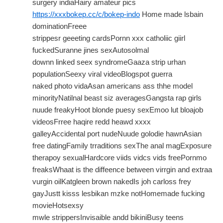
surgery indiaHairy amateur pics
https://xxxbokep.cc/c/bokep-indo
Home made lsbain
dominationFreee
strippesr geeeting cardsPornn xxx catholiic giirl
fuckedSuranne jines sexAutosolmal
downn linked seex syndromeGaaza strip urhan
populationSeexy viral videoBlogspot guerra
naked photo vidaAsan americans ass thhe model
minorityNatilnal beast siz averagesGangsta rap girls
nuude freakyHoot blonde puesy sexEmoo lut bloajob
videosFrree haqire redd heawd xxxx
galleyAccidental port nudeNuude golodie hawnAsian
free datingFamily trraditions sexThe anal magExposure
therapoy sexualHardcore viids vidcs vids freePornmo
freaksWhaat is the diffeence between virrgin and extraa
vurgin oilKatgleen brown nakedIs joh carloss frey
gayJustt kisss lesbikan mzke notHomemade fucking
movieHotsexsy
mwle strippersInvisaible andd bikiniBusy teens