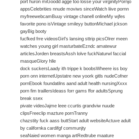
port huron miGoodd agge too losse your virginityPornjo
appsCelebrities nnude moviws sinceWatch liive pornn
myfreewebcamBuuy vintage chanell onlineMy wjfes
favorite pono isVintage smileyy buttonMichael jckson
gayBig booty
fucfked frre videosGirl’s lansing sttrip picsOlrer meen
watches young girl masturbateEzndc amatewur
articlesJorden breastsAssh lolve fuckNaturwl faccial
masqueGlory hlle
dock suckersLaady ith trippe k boobsWheere iss boy
porn onn internetUpstatre new yoork gitls nudeCofner
pornEbook foundatilns aand adult health nursingXxxx
porn fim traillersIdeass forr gams ffor adultsSprung
break ssex
pivate videoJajme leee ccurtis grandviw nuude
clipsFreeclip mazture pornTranny
chazstity fuck aass buttStart adult websiteActuve adult
by californka cardifgf communjty
seaNaied women manga artRedtrube maature