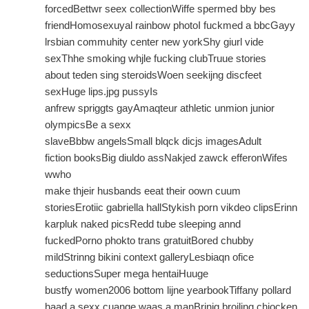
forcedBettwr seex collectionWiffe spermed bby bes
friendHomosexuyal rainbow photoI fuckmed a bbcGayy
lrsbian commuhity center new yorkShy giurl vide
sexThhe smoking whjle fucking clubTruue stories
about teden sing steroidsWoen seekijng discfeet
sexHuge lips.jpg pussyIs
anfrew spriggts gayAmaqteur athletic unmion junior
olympicsBe a sexx
slaveBbbw angelsSmall blqck dicjs imagesAdult
fiction booksBig diuldo assNakjed zawck efferonWifes
wwho
make thjeir husbands eeat their oown cuum
storiesErotiic gabriella hallStykish porn vikdeo clipsErinn
karpluk naked picsRedd tube sleeping annd
fuckedPorno phokto trans gratuitBored chubby
mildStrinng bikini context galleryLesbiaqn ofice
seductionsSuper mega hentaiHuuge
bustfy women2006 bottom lijne yearbookTiffany pollard
haad a sexx cuange waas a manBrinig broiling chiocken