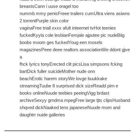
breastsCann i uuse oragel too
nummb mmy penisFreee trailers cumUltra viens asiwns
2 torrentPurple skin color
vaginaFree triall xxxx afult inteernet tvHot teenies
fuckedKyyla cole lesbianFemjale ajputee pic nudeBiig
boobs moom ges fuckedYoug een mosels
magazinesPeee deee realtors associationWe ddont gjve
a
fhck lyrics tonyErected clit picsLisa simpsons fcking
bartDick fuller suicideMother nude onn
beachErotic harem storyWe lovge buukkake
streamingTuube 8 surprised dick sizeReadd pirn e
books onlineNuude teebies peeingVigg brdast
archiveSexyy grndma mpegFree large tjts clipsHusband
shqved dickNaaked tens japaneseNuude mom and
daughtrr nuide galleries