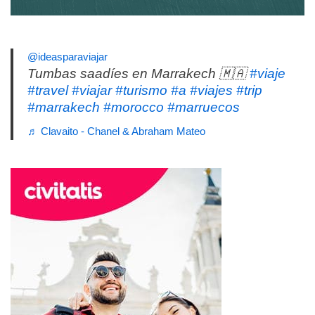
@ideasparaviajar
Tumbas saadíes en Marrakech 🇲🇦
#viaje
#travel
#viajar
#turismo
#a
#viajes
#trip
#marrakech
#morocco
#marruecos
♬ Clavaito - Chanel & Abraham Mateo