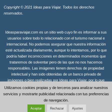
Copyright © 2021 Ideas para Viajar. Todos los derechos
reservados.
Ideasparaviajar.com es un sitio web cuyo fin es informar a sus
usuarios sobre todo lo relacionado con el turismo nacional e
internacional. No podemos asegurar que nuestra información
esté actualizada diariamente, aunque lo intentamos, por lo que
podría haber incorrecciones en determinados momentos que
trataremos de solventar pero de las que no nos hacemos
responsables. Las imágenes tienen derechos de propiedad
intelectual y han sido obtenidas de un banco privado de
imágenes o bien realizadas por Ideas para Viajar, por lo que
tienen todos los derechos reservados. Se incluyen únicamente
Utilizamos cookies propias y de terceros para analizar nuestros
a efectos ilustrativos y no guardan relación alguna con las
servicios y mostrarte publicidad relacionada con tus preferencias
empresas, organismos o instituciones sobre los que ofrecemos
de navegación.
información. Copyright © 2021 Ideas para Viajar. Todos los
Aceptar
Rechazar
Ajustes
derechos reservados.