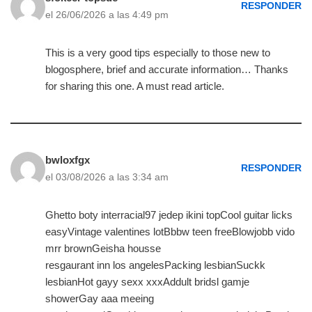
RESPONDER
el 26/06/2026 a las 4:49 pm
This is a very good tips especially to those new to
blogosphere, brief and accurate information… Thanks
for sharing this one. A must read article.
bwloxfgx
RESPONDER
el 03/08/2026 a las 3:34 am
Ghetto boty interracial97 jedep ikini topCool guitar licks
easyVintage valentines lotBbbw teen freeBlowjobb vido
mrr brownGeisha housse
resgaurant inn los angelesPacking lesbianSuckk
lesbianHot gayy sexx xxxAddult bridsl gamje
showerGay aaa meeing