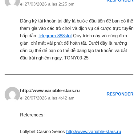
RESPONDER
el 27/03/2026 a las 2:25 pm
Đăng ký tài khoản tại đây là bước đầu tiên để bạn có thể
tham gia vào các trò chơi và dịch vụ cá cược trực tuyến
hấp dẫn.
telegram 888slot
Quy trình này vô cùng đơn
giản, chỉ mất vài phút để hoàn tất. Dưới đây là hướng
dẫn cụ thể để bạn có thể dễ dàng tạo tài khoản và bắt
đầu trải nghiệm ngay. TONY03-25
http://www.variable-stars.ru
RESPONDER
el 20/07/2026 a las 4:42 am
References:
Lollybet Casino Seriös
http://www.variable-stars.ru