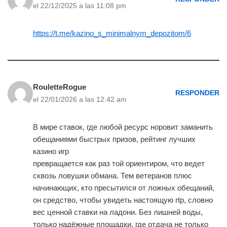
el 22/12/2025 a las 11:08 pm
https://t.me/kazino_s_minimalnym_depozitom/6
RouletteRogue
RESPONDER
el 22/01/2026 a las 12:42 am
В мире ставок, где любой ресурс норовит заманить
обещаниями быстрых призов, рейтинг лучших
казино игр
превращается как раз той ориентиром, что ведет
сквозь ловушки обмана. Тем ветеранов плюс
начинающих, кто пресытился от ложных обещаний,
он средство, чтобы увидеть настоящую rtp, словно
вес ценной ставки на ладони. Без лишней воды,
только надёжные площадки, где отдача не только