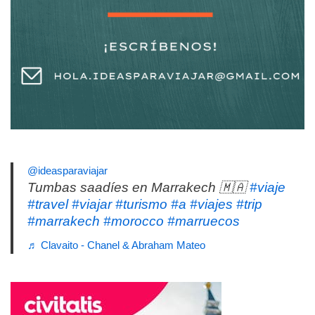
@ideasparaviajar
Tumbas saadíes en Marrakech 🇲🇦
#viaje
#travel
#viajar
#turismo
#a
#viajes
#trip
#marrakech
#morocco
#marruecos
♬ Clavaito - Chanel & Abraham Mateo