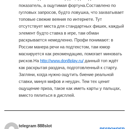
показатель, а ощутимая фортуна.Составлено по
гугловых запросов, будто ловушка, что захватывает
топовые свежие веяния по интернете. Тут
отсутствует места для стандартных фишек, каждый
элемент будто ставка в игре, там обман
раскрывается немедленно. Профи понимают: в
России манера речи на подтекстом, там юмор
маскируется как рекомендацию, помогает миновать
рисков.На
http://www.don8play.ru/
данный топ ждёт
как раскрытая раздача, подготовленный к старту.
Загляни, когда нужно ощутить биение реальной
ставки, минуя мифов и неудач. Тем тех ценит
ощущение приза, такое как иметь карты у пальцах,
вместо пялиться в дисплей.
telegram 888slot