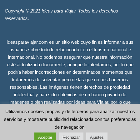
Copyright © 2021 Ideas para Viajar. Todos los derechos
reservados.
Ideasparaviajar.com es un sitio web cuyo fin es informar a sus
usuarios sobre todo lo relacionado con el turismo nacional e
internacional. No podemos asegurar que nuestra información
esté actualizada diariamente, aunque lo intentamos, por lo que
podría haber incorrecciones en determinados momentos que
trataremos de solventar pero de las que no nos hacemos
responsables. Las imágenes tienen derechos de propiedad
intelectual y han sido obtenidas de un banco privado de
imágenes o bien realizadas por Ideas para Viajar, por lo que
tienen todos los derechos reservados. Se incluyen únicamente
Utilizamos cookies propias y de terceros para analizar nuestros
a efectos ilustrativos y no guardan relación alguna con las
servicios y mostrarte publicidad relacionada con tus preferencias
empresas, organismos o instituciones sobre los que ofrecemos
de navegación.
información. Copyright © 2021 Ideas para Viajar. Todos los
Aceptar
Rechazar
Ajustes
derechos reservados.