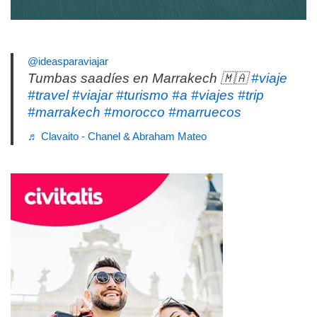
@ideasparaviajar
Tumbas saadíes en Marrakech 🇲🇦
#viaje
#travel
#viajar
#turismo
#a
#viajes
#trip
#marrakech
#morocco
#marruecos
♬ Clavaito - Chanel & Abraham Mateo