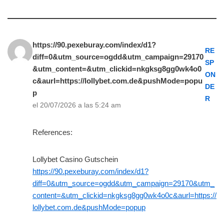
https://90.pexeburay.com/index/d1?
RE
diff=0&utm_source=ogdd&utm_campaign=29170
SP
&utm_content=&utm_clickid=nkgksg8gg0wk4o0
ON
c&aurl=https://lollybet.com.de&pushMode=popu
DE
p
R
el 20/07/2026 a las 5:24 am
References:
Lollybet Casino Gutschein
https://90.pexeburay.com/index/d1?
diff=0&utm_source=ogdd&utm_campaign=29170&utm_
content=&utm_clickid=nkgksg8gg0wk4o0c&aurl=https://
lollybet.com.de&pushMode=popup