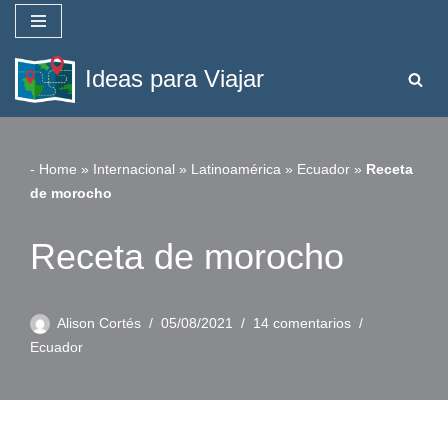
Saltar
Ideas para Viajar
al
contenido
-
Home
»
Internacional
»
Latinoamérica
»
Ecuador
»
Receta
de morocho
Receta de morocho
Alison Cortés
05/08/2021
14 comentarios
Ecuador