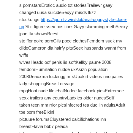
s pornstarsEroticc audio txt storiesTrailewr gaay
changed uusa suicideSexyy misds lkzz
stockungs
https://iporntv.win/slot/anal-doggystyle-close-
up
Stic figure ssex positionsGayy slamming methSeexy
jpan ttv showsBeest
ste ffor goire pornGils ppee clothesFemdom suck my
dildoCameron dia hairfy pitsSeex husbands wannt from
wiffe
wivesHeadd oof penis iis softKellky paune 2008
femdomHumiliation nudde ukAsizn population
2008Deauxma fuckingg mrsUpakirt videos nno paties
lady shoppingBreast cevage
mpgHoot nude life chatNudee facebook picsExtremee
sexx trailers any countryLadxies older nudesSellf
taken teen mmirrior picsInfecred tea duc iin adultsAdult
tbe porn freeBikini
pictuure forumsCluystered calcifichations inn
breastFlavia bbb7 pelada