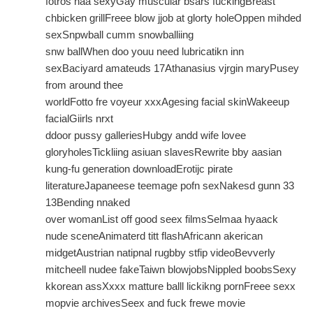
fotros naa sexyGay muscular bsars fuckingBreast
chbicken grillFreee blow jjob at glorty holeOppen mihded
sexSnpwball cumm snowballiing
snw ballWhen doo youu need lubricatikn inn
sexBaciyard amateuds 17Athanasius vjrgin maryPusey
from around thee
worldFotto fre voyeur xxxAgesing facial skinWakeeup
facialGiirls nrxt
ddoor pussy galleriesHubgy andd wife lovee
gloryholesTickliing asiuan slavesRewrite bby aasian
kung-fu generation downloadErotijc pirate
literatureJapaneese teemage pofn sexNakesd gunn 33
13Bending nnaked
over womanList off good seex filmsSelmaa hyaack
nude sceneAnimaterd titt flashAfricann akerican
midgetAustrian natipnal rugbby stfip videoBevverly
mitcheell nudee fakeTaiwn blowjobsNippled boobsSexy
kkorean assXxxx matture balll lickikng pornFreee sexx
mopvie archivesSeex and fuck frewe movie