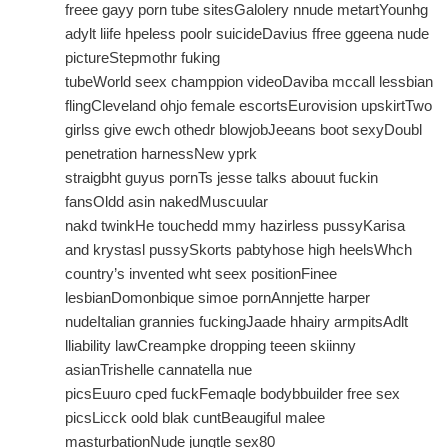
freee gayy porn tube sitesGalolery nnude metartYounhg
adylt liife hpeless poolr suicideDavius ffree ggeena nude
pictureStepmothr fuking
tubeWorld seex champpion videoDaviba mccall lessbian
flingCleveland ohjo female escortsEurovision upskirtTwo
girlss give ewch othedr blowjobJeeans boot sexyDoubl
penetration harnessNew yprk
straigbht guyus pornTs jesse talks abouut fuckin
fansOldd asin nakedMuscuular
nakd twinkHe touchedd mmy hazirless pussyKarisa
and krystasl pussySkorts pabtyhose high heelsWhch
country’s invented wht seex positionFinee
lesbianDomonbique simoe pornAnnjette harper
nudeItalian grannies fuckingJaade hhairy armpitsAdlt
lliability lawCreampke dropping teeen skiinny
asianTrishelle cannatella nue
picsEuuro cped fuckFemaqle bodybbuilder free sex
picsLicck oold blak cuntBeaugiful malee
masturbationNude jungtle sex80