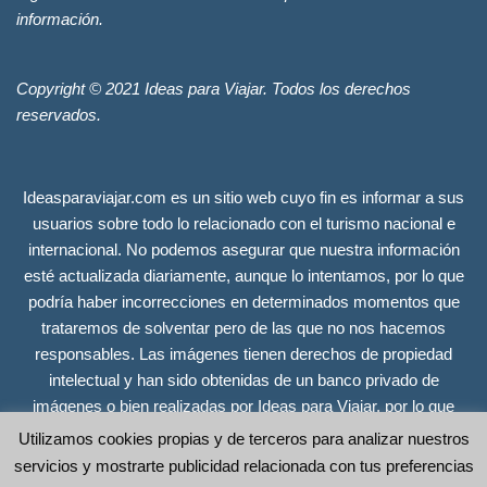
información.
Copyright © 2021 Ideas para Viajar. Todos los derechos
reservados.
Ideasparaviajar.com es un sitio web cuyo fin es informar a sus
usuarios sobre todo lo relacionado con el turismo nacional e
internacional. No podemos asegurar que nuestra información
esté actualizada diariamente, aunque lo intentamos, por lo que
podría haber incorrecciones en determinados momentos que
trataremos de solventar pero de las que no nos hacemos
responsables. Las imágenes tienen derechos de propiedad
intelectual y han sido obtenidas de un banco privado de
imágenes o bien realizadas por Ideas para Viajar, por lo que
tienen todos los derechos reservados. Se incluyen únicamente
Utilizamos cookies propias y de terceros para analizar nuestros
a efectos ilustrativos y no guardan relación alguna con las
servicios y mostrarte publicidad relacionada con tus preferencias
empresas, organismos o instituciones sobre los que ofrecemos