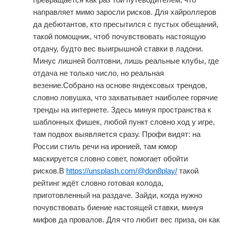
направляет мимо заросли рисков. Для хайроллеров
да дебютантов, кто пресытился с пустых обещаний,
такой помощник, чтоб почувствовать настоящую
отдачу, будто вес выигрышной ставки в ладони.
Минус лишней болтовни, лишь реальные клубы, где
отдача не только число, но реальная
везение.Собрано на основе яндексовых трендов,
словно ловушка, что захватывает наиболее горячие
тренды на интернете. Здесь минуя пространства к
шаблонных фишек, любой пункт словно ход у игре,
там подвох выявляется сразу. Профи видят: на
России стиль речи на иронией, там юмор
маскируется словно совет, помогает обойти
рисков.В
https://unsplash.com/@don8play/
такой
рейтинг ждёт словно готовая колода,
приготовленный на раздаче. Зайди, когда нужно
почувствовать биение настоящей ставки, минуя
мифов да провалов. Для что любит вес приза, он как