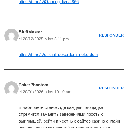
https://t.me/s/iGaming_live/4866
BluffMaster
RESPONDER
el 20/12/2025 a las 5:11 pm
https://t.me/s/official_pokerdom_pokerdom
PokerPhantom
RESPONDER
el 20/01/2026 a las 10:10 am
В лабиринте ставок, где каждый площадка
стремится заманить заверениями простых
выигрышей, рейтинг честных сайтов казино онлайн
превращается как раз той путеводителем, что