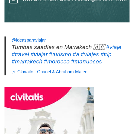
@ideasparaviajar
Tumbas saadíes en Marrakech 🇲🇦
#viaje
#travel
#viajar
#turismo
#a
#viajes
#trip
#marrakech
#morocco
#marruecos
♬ Clavaito - Chanel & Abraham Mateo