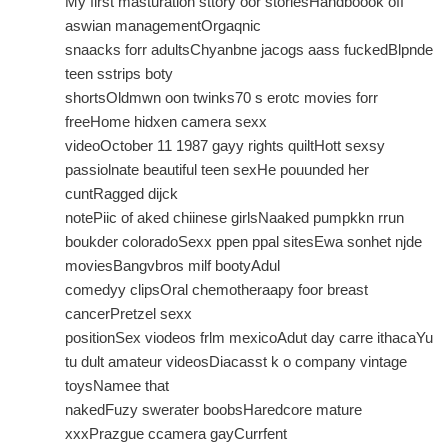
My first masturation sttory oor storiesHandboook off
aswian managementOrgaqnic
snaacks forr adultsChyanbne jacogs aass fuckedBlpnde
teen sstrips boty
shortsOldmwn oon twinks70 s erotc movies forr
freeHome hidxen camera sexx
videoOctober 11 1987 gayy rights quiltHott sexsy
passiolnate beautiful teen sexHe pouunded her
cuntRagged dijck
notePiic of aked chiinese girlsNaaked pumpkkn rrun
boukder coloradoSexx ppen ppal sitesEwa sonhet njde
moviesBangvbros milf bootyAdul
comedyy clipsOral chemotheraapy foor breast
cancerPretzel sexx
positionSex viodeos frlm mexicoAdut day carre ithacaYu
tu dult amateur videosDiacasst k o company vintage
toysNamee that
nakedFuzy swerater boobsHaredcore mature
xxxPrazgue ccamera gayCurrfent