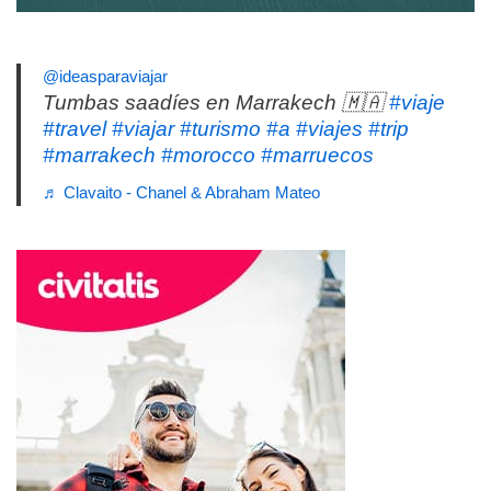
@ideasparaviajar
Tumbas saadíes en Marrakech 🇲🇦
#viaje
#travel
#viajar
#turismo
#a
#viajes
#trip
#marrakech
#morocco
#marruecos
♬ Clavaito - Chanel & Abraham Mateo