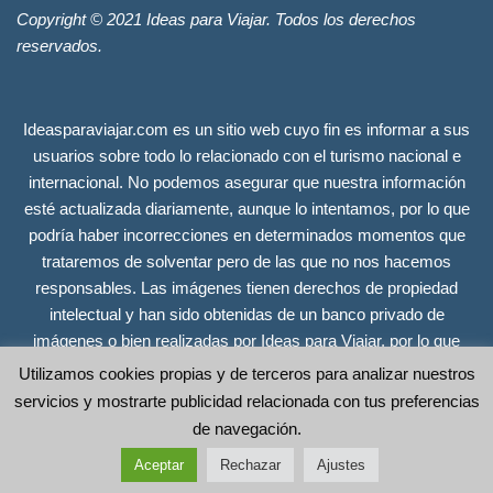
Copyright © 2021 Ideas para Viajar. Todos los derechos
reservados.
Ideasparaviajar.com es un sitio web cuyo fin es informar a sus
usuarios sobre todo lo relacionado con el turismo nacional e
internacional. No podemos asegurar que nuestra información
esté actualizada diariamente, aunque lo intentamos, por lo que
podría haber incorrecciones en determinados momentos que
trataremos de solventar pero de las que no nos hacemos
responsables. Las imágenes tienen derechos de propiedad
intelectual y han sido obtenidas de un banco privado de
imágenes o bien realizadas por Ideas para Viajar, por lo que
tienen todos los derechos reservados. Se incluyen únicamente
Utilizamos cookies propias y de terceros para analizar nuestros
a efectos ilustrativos y no guardan relación alguna con las
servicios y mostrarte publicidad relacionada con tus preferencias
empresas, organismos o instituciones sobre los que ofrecemos
de navegación.
información. Copyright © 2021 Ideas para Viajar. Todos los
Aceptar
Rechazar
Ajustes
derechos reservados.