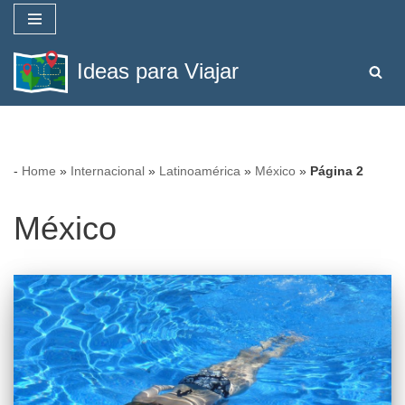
Saltar
Ideas para Viajar
al
contenido
-
Home
»
Internacional
»
Latinoamérica
»
México
»
Página 2
México