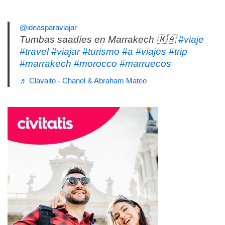
@ideasparaviajar
Tumbas saadíes en Marrakech 🇲🇦
#viaje
#travel
#viajar
#turismo
#a
#viajes
#trip
#marrakech
#morocco
#marruecos
♬ Clavaito - Chanel & Abraham Mateo